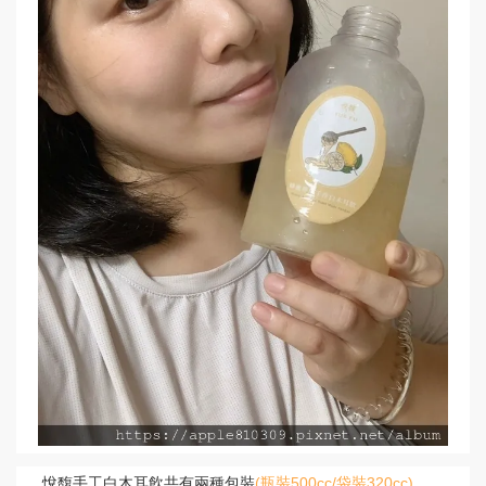
悅馥手工白木耳飲共有兩種包裝
(瓶裝500cc/袋裝320cc)