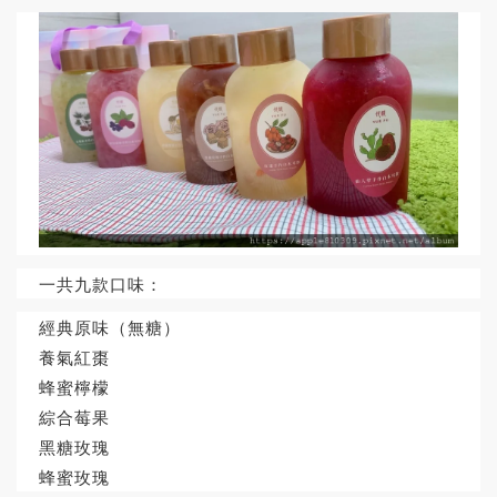
一共九款口味：
經典原味（無糖）
養氣紅棗
蜂蜜檸檬
綜合莓果
黑糖玫瑰
蜂蜜玫瑰