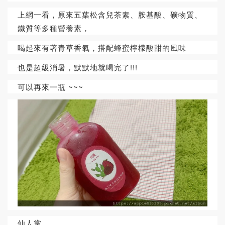
上網一看，原來五葉松含兒茶素、胺基酸、礦物質、
鐵質等多種營養素，
喝起來有著青草香氣，搭配蜂蜜檸檬酸甜的風味
也是超級消暑，默默地就喝完了!!!
可以再來一瓶 ~~~
仙人掌