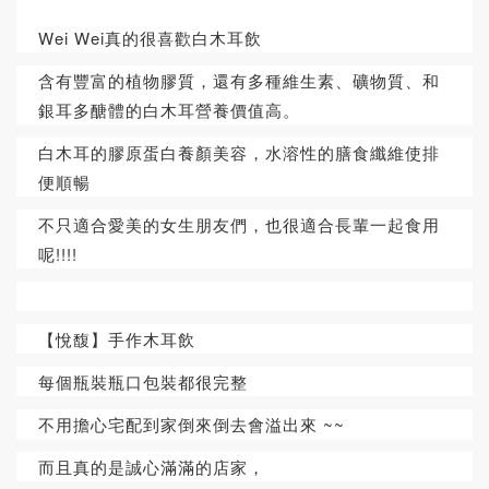
Wei Wei真的很喜歡白木耳飲
含有豐富的植物膠質，還有多種維生素、礦物質、和
銀耳多醣體的白木耳營養價值高。
白木耳的膠原蛋白養顏美容，水溶性的膳食纖維使排
便順暢
不只適合愛美的女生朋友們，也很適合長輩一起食用
呢!!!!
【悅馥】手作木耳飲
每個瓶裝瓶口包裝都很完整
不用擔心宅配到家倒來倒去會溢出來 ~~
而且真的是誠心滿滿的店家，