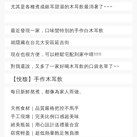
尤其是各種煮成銀耳甜湯的木耳飲最消暑了~~~
最近發現一家，口味蠻特別的手作白木耳飲
就隱藏在台北大安區延吉街
現在也很方便，可以輕鬆宅配到家中唷!!!!!
對我還說，又多了一家好喝木耳飲的口袋名單了~~
【悅馥】手作木耳飲
每日新鮮熬煮，都像為家人而做。
天然食材｜品質嚴格把控不馬乎
手工現燉｜完美比例口感超美味
絕美瓶裝｜用心設計送禮最合宜
窈窕輕盈｜超低熱量飽足無負擔