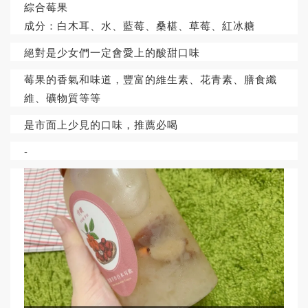
綜合莓果
成分：白木耳、水、藍莓、桑椹、草莓、紅冰糖
絕對是少女們一定會愛上的酸甜口味
莓果的香氣和味道，豐富的維生素、花青素、膳食纖
維、礦物質等等
是市面上少見的口味，推薦必喝
-