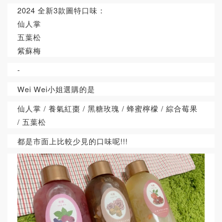
2024 全新3款圖特口味：
仙人掌
五葉松
紫蘇梅
-
Wei Wei小姐選購的是
仙人掌 / 養氣紅棗 / 黑糖玫瑰 / 蜂蜜檸檬 / 綜合莓果
/ 五葉松
都是市面上比較少見的口味呢!!!