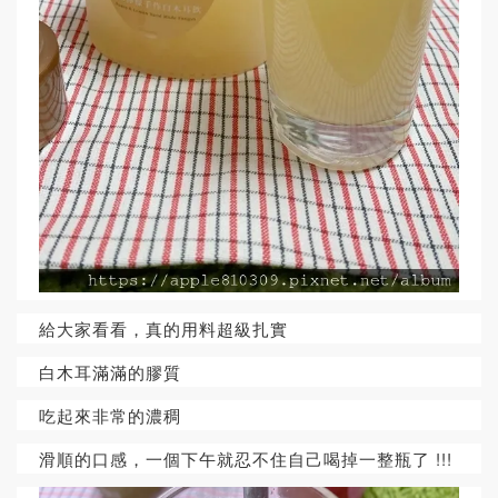
給大家看看，真的用料超級扎實
白木耳滿滿的膠質
吃起來非常的濃稠
滑順的口感，一個下午就忍不住自己喝掉一整瓶了 !!!