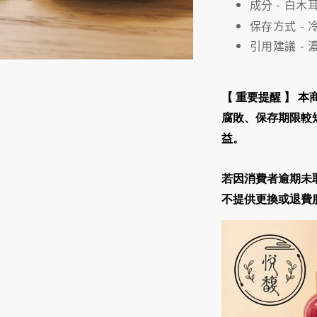
成分 - 白木
保存方式 -
引用建議 - 
【 重要提醒 】
本
腐敗、保存期限較
益
。
若因消費者逾期未
不提供更換或退費