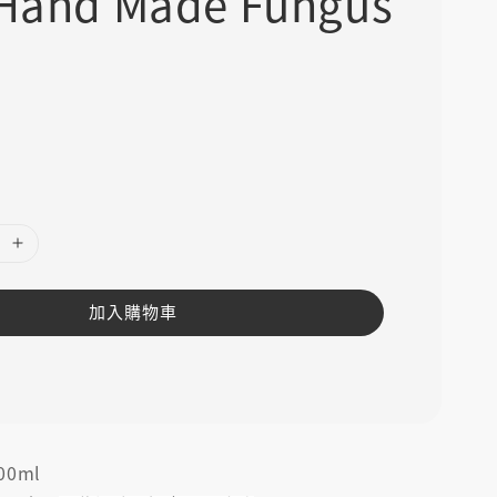
 Hand Made Fungus
運
付
加入購物車
00ml