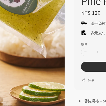
Pine
Regular
NT$ 120
price
滿千免
多元支
數量
分享
瓶裝規格 - 5