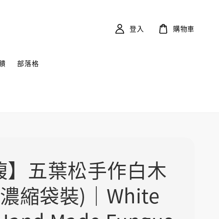
登入
購物車
饋
部落格
馥】五葉松手作白木
(濃縮袋裝)｜White