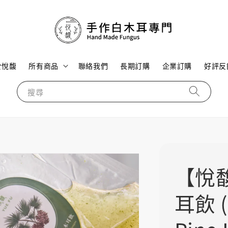
於悅馥
所有商品
聯絡我們
長期訂購
企業訂購
好評反
搜尋
【悅
耳飲 