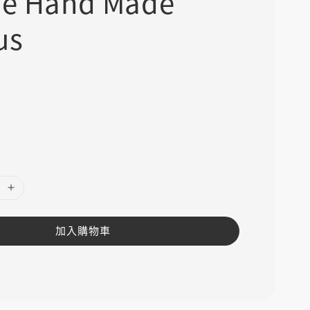
be Hand Made
us
運
付
加入購物車