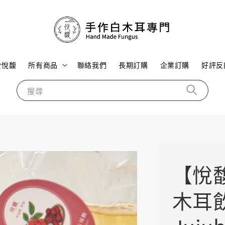
於悅馥
所有商品
聯絡我們
長期訂購
企業訂購
好評反
搜尋
【悅
木耳飲