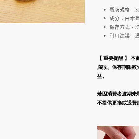
瓶裝規格 - 3
成分：白木
保存方式 -
引用建議 - 
【 重要提醒 】
本
腐敗、保存期限較
益
。
若因消費者逾期未
不提供更換或退費