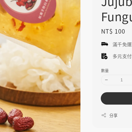
Juju
Fung
Regular
NT$ 100
price
滿千免
多元支
數量
分享