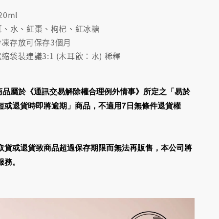
20ml
耳、水、紅棗、枸杞、紅冰糖
 冷凍存放可保存3個月
濃縮袋裝建議3:1 (木耳飲：水) 稀釋
商品屬於《通訊交易解除權合理例外情事》所定之「易於
短或退貨時即將逾期」商品，
不適用7日無條件退貨權
取貨或退貨致商品超過保存期限而無法再販售，
本公司將
服務
。