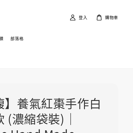
登入
購物車
饋
部落格
馥】養氣紅棗手作白
 (濃縮袋裝)｜