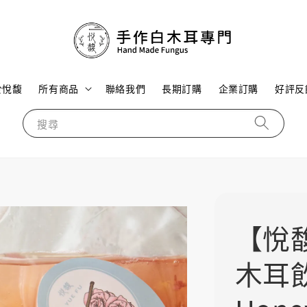
於悅馥
所有商品
聯絡我們
長期訂購
企業訂購
好評反
搜尋
【悅
木耳飲