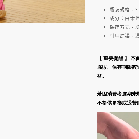
瓶裝規格 - 3
成分：白木
保存方式 -
引用建議 - 
【 重要提醒 】
本
腐敗、保存期限較
益
。
若因消費者逾期未
不提供更換或退費