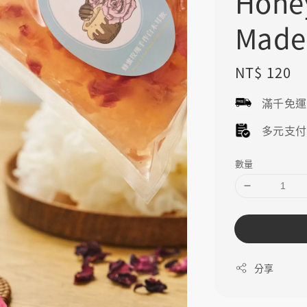
Hone
Made
Regular
NT$ 120
price
滿千免
多元支
數量
分享