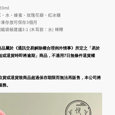
20ml
耳、水、蜂蜜、玫瑰花瓣、紅冰糖
 冷凍存放可保存3個月
濃縮袋裝建議3:1 (木耳飲：水) 稀釋
商品屬於《通訊交易解除權合理例外情事》所定之「易於
短或退貨時即將逾期」商品，
不適用7日無條件退貨權
取貨或退貨致商品超過保存期限而無法再販售，
本公司將
服務
。