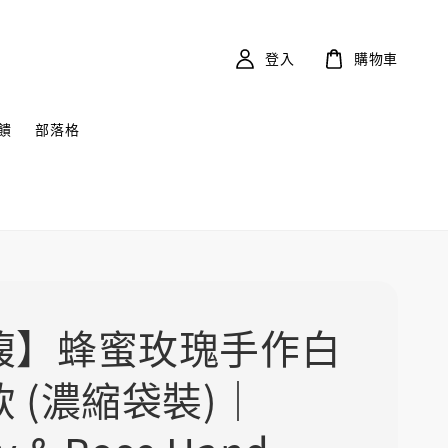
登入
購物車
饋
部落格
馥】蜂蜜玫瑰手作白
 (濃縮袋裝)｜