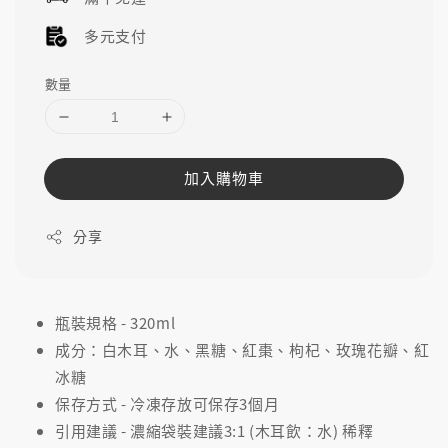
多元支付
數量
加入購物車
分享
瓶裝規格 - 320ml
成分：白木耳、水、黑糖、紅棗、枸杞、玫瑰花瓣、紅
冰糖
保存方式 - 冷凍存放可保存3個月
引用建議 - 濃縮袋裝建議3:1 (木耳飲：水) 稀釋