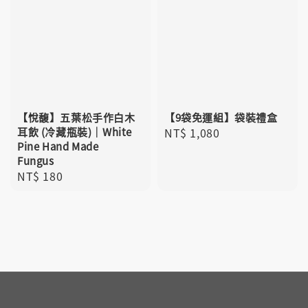
【悅馥】五葉松手作白木
【9袋免運組】袋裝禮盒
耳飲 (冷藏瓶裝)｜White
Regular
NT$ 1,080
Pine Hand Made
price
Fungus
Regular
NT$ 180
price