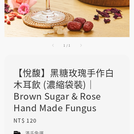
1
/
1
【悅馥】黑糖玫瑰手作白
木耳飲 (濃縮袋裝)｜
Brown Sugar & Rose
Hand Made Fungus
Regular
NT$ 120
price
滿千免運